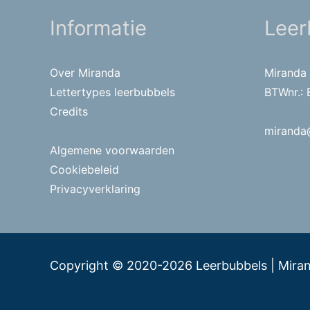
Informatie
Leer
Over Miranda
Miranda
Lettertypes leerbubbels
BTWnr.:
Credits
miranda
Algemene voorwaarden
Cookiebeleid
Privacyverklaring
Copyright © 2020-2026
Leerbubbels
| Mira