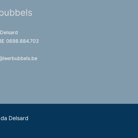
bubbels
 Delsard
 BE 0698.884.703
@leerbubbels.be
nda Delsard