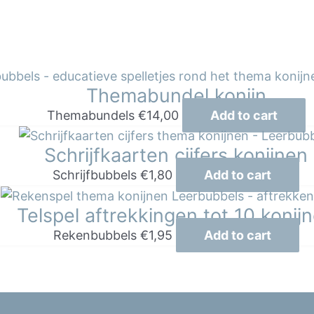
Themabundel konijn
Themabundels
€
14,00
Add to cart
Schrijfkaarten cijfers konijnen
Schrijfbubbels
€
1,80
Add to cart
Telspel aftrekkingen tot 10 konij
Rekenbubbels
€
1,95
Add to cart