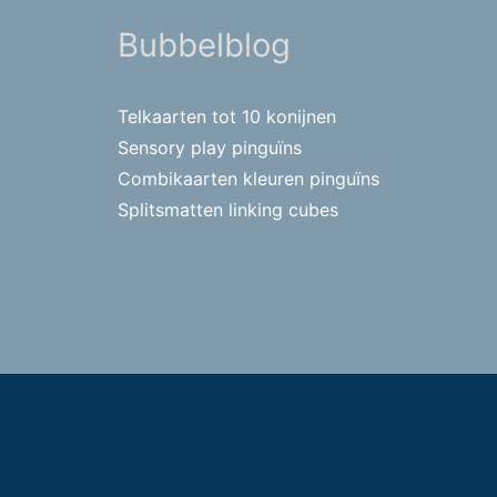
Bubbelblog
Telkaarten tot 10 konijnen
Sensory play pinguïns
Combikaarten kleuren pinguïns
Splitsmatten linking cubes